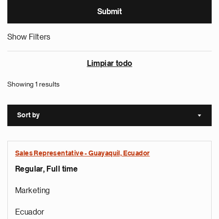
Show Filters
Limpiar todo
Showing 1 results
Sort by
Sort a
Sales Representative - Guayaquil, Ecuador
Regular, Full time
Marketing
Ecuador