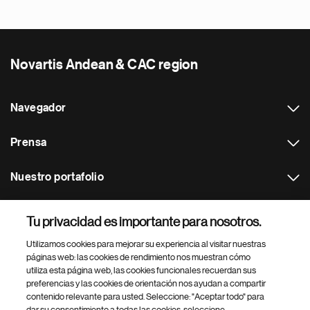
Novartis Andean & CAC region
Navegador
Prensa
Nuestro portafolio
Otras webs
Tu privacidad es importante para nosotros.
Utilizamos cookies para mejorar su experiencia al visitar nuestras
Footer Site Search
páginas web: las cookies de rendimiento nos muestran cómo
utiliza esta página web, las cookies funcionales recuerdan sus
preferencias y las cookies de orientación nos ayudan a compartir
contenido relevante para usted. Seleccione: "Aceptar todo" para
dar su consentimiento a todas las cookies, seleccione