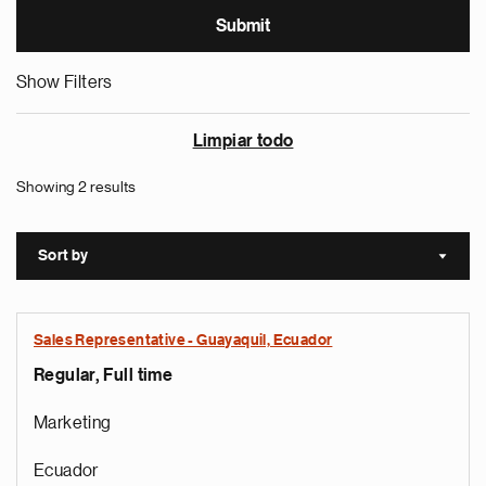
Show Filters
Limpiar todo
Showing 2 results
Sort by
Sort a
Sales Representative - Guayaquil, Ecuador
Regular, Full time
Marketing
Ecuador