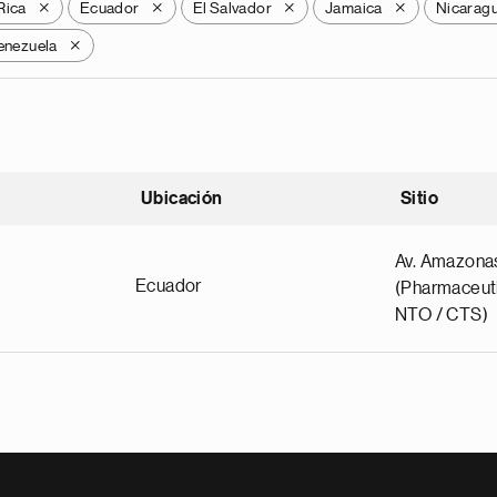
Rica
Ecuador
El Salvador
Jamaica
Nicarag
X
X
X
X
enezuela
X
Ubicación
Sitio
scendente
Av. Amazona
Ecuador
(Pharmaceuti
NTO / CTS)