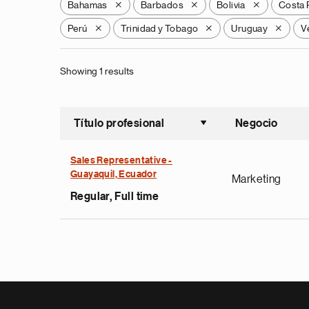
Bahamas
Barbados
Bolivia
Costa 
X
X
X
Perú
Trinidad y Tobago
Uruguay
V
X
X
X
Showing 1 results
Título profesional
Negocio
Ordenar a
Sales Representative -
Guayaquil, Ecuador
Marketing
Regular, Full time