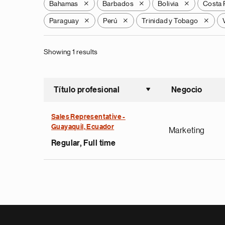
Bahamas
Barbados
Bolivia
Costa 
X
X
X
Paraguay
Perú
Trinidad y Tobago
X
X
X
Showing 1 results
Título profesional
Negocio
Ordenar a
Sales Representative -
Guayaquil, Ecuador
Marketing
Regular, Full time