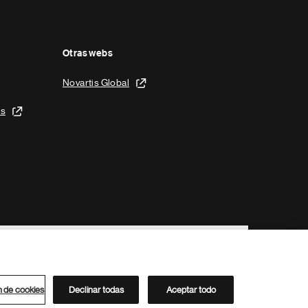
Otras webs
Novartis Global
is
n de cookies
Declinar todas
Aceptar todo
Directorio de Novartis