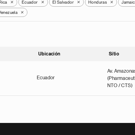
Rica
Ecuador
El Salvador
Honduras
Jamaic
X
X
X
X
Venezuela
X
Ubicación
Sitio
scendente
Av. Amazona
Ecuador
(Pharmaceuti
NTO / CTS)