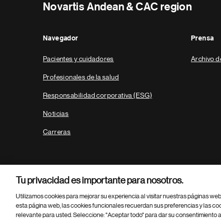
Novartis Andean & CAC region
Navegador
Prensa
Pacientes y cuidadores
Archivo d
Profesionales de la salud
Responsabilidad corporativa (ESG)
Noticias
Carreras
Tu privacidad es importante para nosotros.
Utilizamos cookies para mejorar su experiencia al visitar nuestras páginas we
esta página web, las cookies funcionales recuerdan sus preferencias y las co
relevante para usted. Seleccione: "Aceptar todo" para dar su consentimiento a
Parte
© 2026 Novartis AG