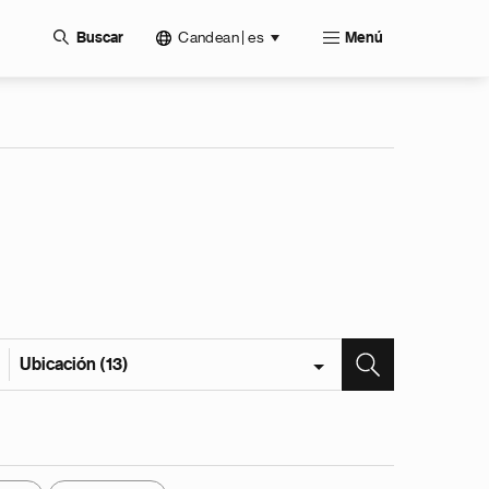
Candean | es
Buscar
Menú
Ubicación (13)