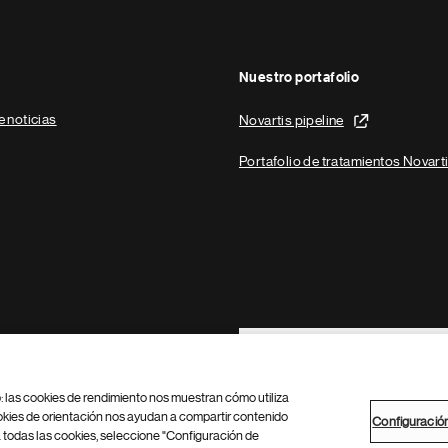
Nuestro portafolio
e noticias
Novartis pipeline
Portafolio de tratamientos Novart
Footer Site Search
b: las cookies de rendimiento nos muestran cómo utiliza
okies de orientación nos ayudan a compartir contenido
Configuració
 todas las cookies, seleccione "Configuración de