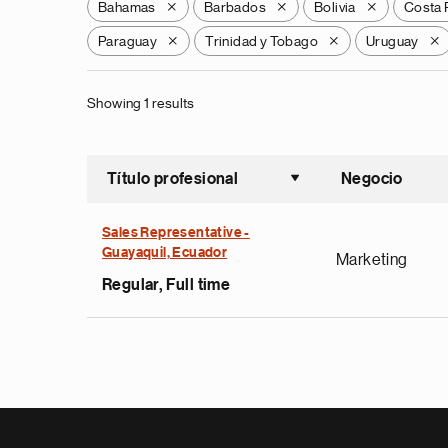
Bahamas
Barbados
Bolivia
Costa 
X
X
X
Paraguay
Trinidad y Tobago
Uruguay
X
X
X
Showing 1 results
Título profesional
Negocio
Ordenar a
Sales Representative -
Guayaquil, Ecuador
Marketing
Regular, Full time