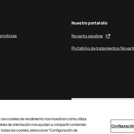
Nuestro portafolio
e noticias
Novartis pipeline
Portafolio de tratamientos Novart
Footer Site Search
b: las cookies de rendimiento nos muestran cómo utiliza
okies de orientación nos ayudan a compartir contenido
Configuració
 todas las cookies, seleccione "Configuración de