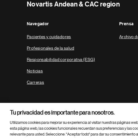
Novartis Andean & CAC region
Navegador
Prensa
Pacientes y cuidadores
Archivo d
Profesionales de la salud
Responsabilidad corporativa (ESG)
Noticias
Carreras
Tu privacidad es importante para nosotros.
Utilizamos cookies para mejorar su experiencia al visitar nuestras páginas we
esta página web, las cookies funcionales recuerdan sus preferencias y las co
relevante para usted. Seleccione: "Aceptar todo" para dar su consentimiento a
Parte
© 2026 Novartis AG