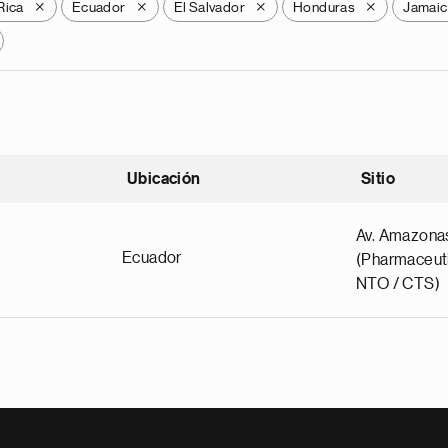
Rica
Ecuador
El Salvador
Honduras
Jamaic
X
X
X
X
Ubicación
Sitio
scendente
Av. Amazona
Ecuador
(Pharmaceuti
NTO / CTS)