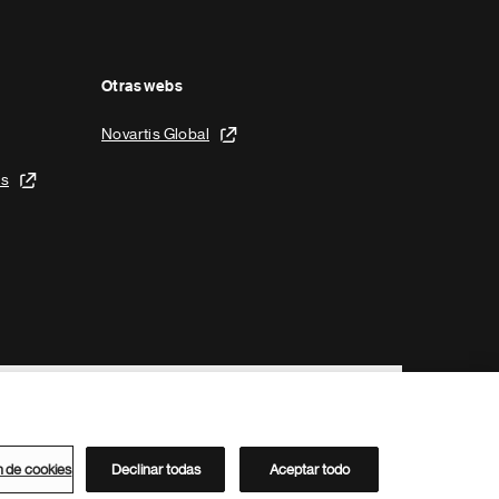
Otras webs
Novartis Global
is
n de cookies
Declinar todas
Aceptar todo
Directorio de Novartis