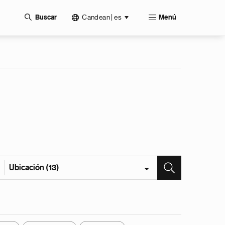
Candean | es
Buscar
Menú
Ubicación (13)