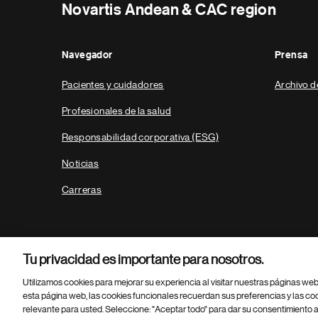
Novartis Andean & CAC region
Navegador
Prensa
Pacientes y cuidadores
Archivo d
Profesionales de la salud
Responsabilidad corporativa (ESG)
Noticias
Carreras
Tu privacidad es importante para nosotros.
Utilizamos cookies para mejorar su experiencia al visitar nuestras páginas we
esta página web, las cookies funcionales recuerdan sus preferencias y las co
relevante para usted. Seleccione: "Aceptar todo" para dar su consentimiento a
Parte
© 2026 Novartis AG