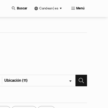
Candean | es
Buscar
Menú
Ubicación (11)