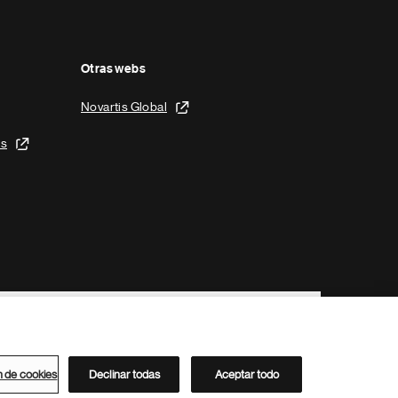
Otras webs
Novartis Global
is
n de cookies
Declinar todas
Aceptar todo
Directorio de Novartis