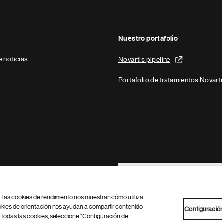
Nuestro portafolio
e noticias
Novartis pipeline
Portafolio de tratamientos Novart
Footer Site Search
b: las cookies de rendimiento nos muestran cómo utiliza
okies de orientación nos ayudan a compartir contenido
Configuració
 todas las cookies, seleccione "Configuración de