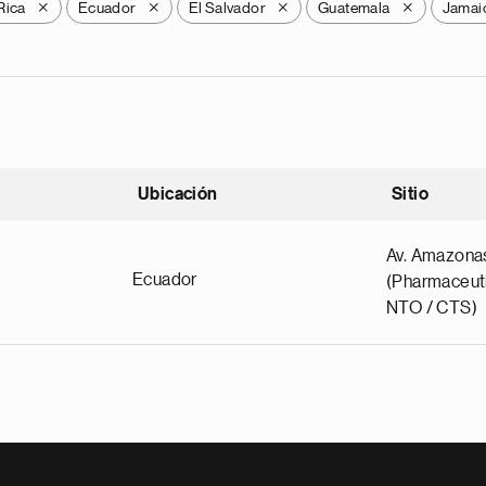
Rica
Ecuador
El Salvador
Guatemala
Jamai
X
X
X
X
Ubicación
Sitio
scendente
Av. Amazona
Ecuador
(Pharmaceuti
NTO / CTS)