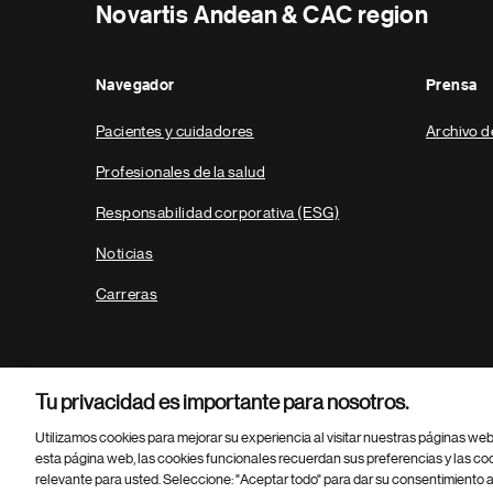
Novartis Andean & CAC region
Navegador
Prensa
Pacientes y cuidadores
Archivo d
Profesionales de la salud
Responsabilidad corporativa (ESG)
Noticias
Carreras
Tu privacidad es importante para nosotros.
Utilizamos cookies para mejorar su experiencia al visitar nuestras páginas we
esta página web, las cookies funcionales recuerdan sus preferencias y las co
relevante para usted. Seleccione: "Aceptar todo" para dar su consentimiento a
Parte
© 2026 Novartis AG