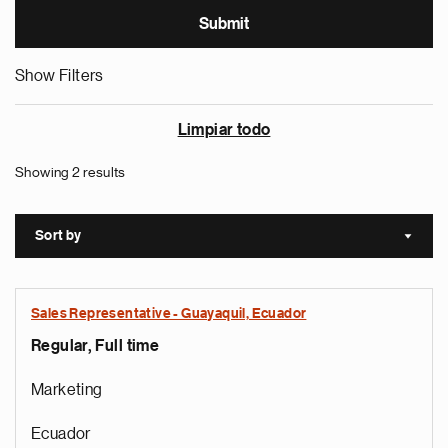
Show Filters
Limpiar todo
Showing 2 results
Sort by
Sort a
Sales Representative - Guayaquil, Ecuador
Regular, Full time
Marketing
Ecuador