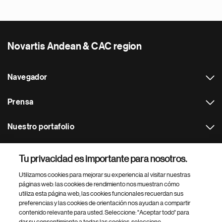
Novartis Andean & CAC region
Navegador
Prensa
Nuestro portafolio
Otras webs
Tu privacidad es importante para nosotros.
Utilizamos cookies para mejorar su experiencia al visitar nuestras
Footer Site Search
páginas web: las cookies de rendimiento nos muestran cómo
utiliza esta página web, las cookies funcionales recuerdan sus
preferencias y las cookies de orientación nos ayudan a compartir
contenido relevante para usted. Seleccione: "Aceptar todo" para
dar su consentimiento a todas las cookies, seleccione