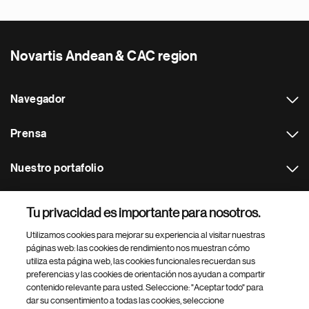
Novartis Andean & CAC region
Navegador
Prensa
Nuestro portafolio
Otras webs
Tu privacidad es importante para nosotros.
Utilizamos cookies para mejorar su experiencia al visitar nuestras
Footer Site Search
páginas web: las cookies de rendimiento nos muestran cómo
utiliza esta página web, las cookies funcionales recuerdan sus
preferencias y las cookies de orientación nos ayudan a compartir
contenido relevante para usted. Seleccione: "Aceptar todo" para
dar su consentimiento a todas las cookies, seleccione