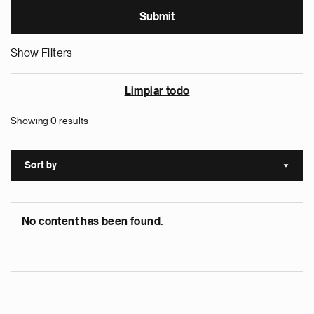
Show Filters
Limpiar todo
Showing 0 results
Sort by
Sort a
No content has been found.