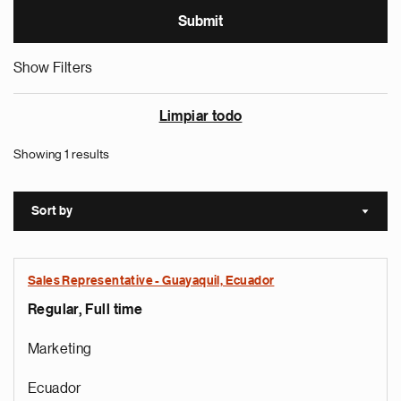
Show Filters
Limpiar todo
Showing 1 results
Sort by
Sort a
Sales Representative - Guayaquil, Ecuador
Regular, Full time
Marketing
Ecuador