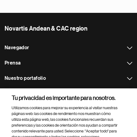
Novartis Andean & CAC region
Navegador
Prensa
Nuestro portafolio
Otras webs
Tu privacidad es importante para nosotros.
Utilizamos cookies para mejorar su experiencia al visitar nuestras
Footer Site Search
páginas web: las cookies de rendimiento nos muestran cómo
utiliza esta página web, las cookies funcionales recuerdan sus
preferencias y las cookies de orientación nos ayudan a compartir
contenido relevante para usted. Seleccione: "Aceptar todo" para
dar su consentimiento a todas las cookies, seleccione