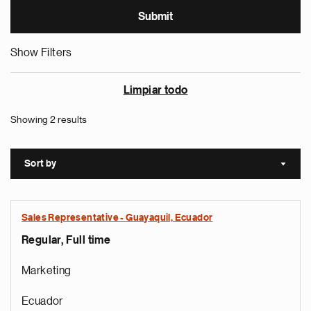
Show Filters
Limpiar todo
Showing 2 results
Sort by
Sort a
Sales Representative - Guayaquil, Ecuador
Regular, Full time
Marketing
Ecuador