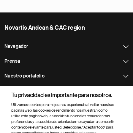
Novartis Andean & CAC region
Navegador
Prensa
Nuestro portafolio
Otras webs
Tu privacidad es importante para nosotros.
Utilizamos cookies para mejorar su experiencia al visitar nuestras
Footer Site Search
páginas web: las cookies de rendimiento nos muestran cómo
utiliza esta página web, las cookies funcionales recuerdan sus
preferencias y las cookies de orientación nos ayudan a compartir
contenido relevante para usted. Seleccione: "Aceptar todo" para
dar su consentimiento a todas las cookies, seleccione