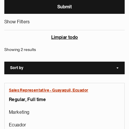
Show Filters
Limpiar todo
Showing 2 results
Sort by
Sort a
Sales Representative - Guayaquil, Ecuador
Regular, Full time
Marketing
Ecuador