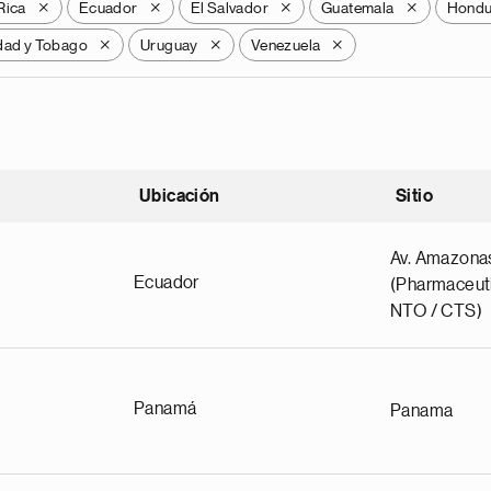
Rica
Ecuador
El Salvador
Guatemala
Hondu
X
X
X
X
idad y Tobago
Uruguay
Venezuela
X
X
X
Ubicación
Sitio
scendente
Av. Amazona
Ecuador
(Pharmaceuti
NTO / CTS)
Panamá
Panama