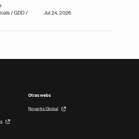
s
cals / GDD /
Jul 24, 2026
Otras webs
Novartis Global
is