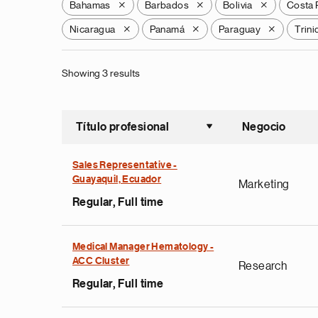
Bahamas
Barbados
Bolivia
Costa 
X
X
X
Nicaragua
Panamá
Paraguay
Trin
X
X
X
Showing 3 results
Título profesional
Negocio
Ordenar a
Sales Representative -
Guayaquil, Ecuador
Marketing
Regular, Full time
Medical Manager Hematology -
ACC Cluster
Research
Regular, Full time