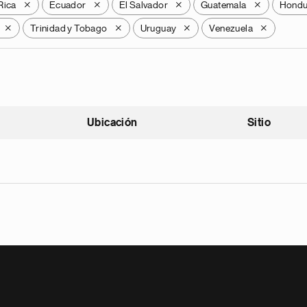
Rica
Ecuador
El Salvador
Guatemala
Hondu
X
X
X
X
Trinidad y Tobago
Uruguay
Venezuela
X
X
X
X
Ubicación
Sitio
scendente