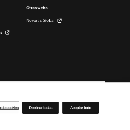
Otras webs
Novartis Global
is
n de cookies
Declinar todas
Aceptar todo
Directorio de Novartis
Este sitio está dirigido al público del clúster ACC