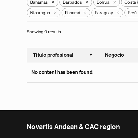
Bahamas
Barbados
Bolivia
Costa 
X
X
X
Nicaragua
Panamá
Paraguay
Perú
X
X
X
Showing 0 results
Título profesional
Negocio
Ordenar a
No content has been found.
Novartis Andean & CAC region