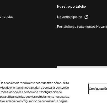
Nuestro portafolio
e noticias
Novartis pipeline
Portafolio de tratamientos Novart
Footer Site Search
b: las cookies de rendimiento nos muestran cómo utiliza
okies de orientación nos ayudan a compartir contenido
Configuració
 todas las cookies, seleccione "Configuración de
para utilizar solo las cookies estrictamente necesarias.
Configuración de cookies
Mapa del sitio
 el enlace de configuración de cookies en la página