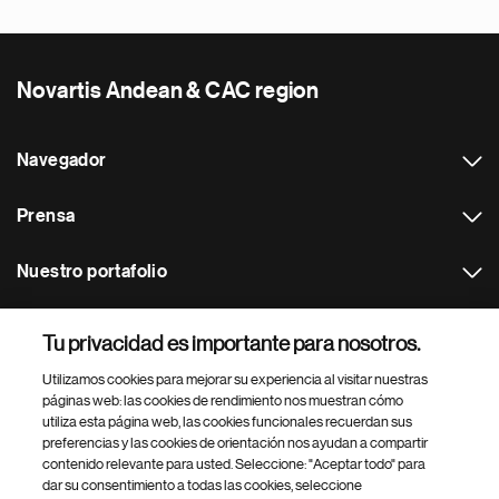
Novartis Andean & CAC region
Navegador
Prensa
Nuestro portafolio
Otras webs
Tu privacidad es importante para nosotros.
Utilizamos cookies para mejorar su experiencia al visitar nuestras
Footer Site Search
páginas web: las cookies de rendimiento nos muestran cómo
utiliza esta página web, las cookies funcionales recuerdan sus
preferencias y las cookies de orientación nos ayudan a compartir
contenido relevante para usted. Seleccione: "Aceptar todo" para
dar su consentimiento a todas las cookies, seleccione