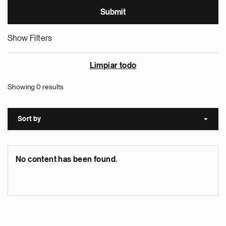
Show Filters
Limpiar todo
Showing 0 results
Sort by
Sort a
No content has been found.