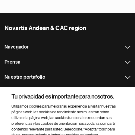
Novartis Andean & CAC region
Navegador
Prensa
Nuestro portafolio
Otras webs
Tu privacidad es importante para nosotros.
Utilizamos cookies para mejorar su experiencia al visitar nuestras
Footer Site Search
páginas web: las cookies de rendimiento nos muestran cómo
utiliza esta página web, las cookies funcionales recuerdan sus
preferencias y las cookies de orientación nos ayudan a compartir
contenido relevante para usted. Seleccione: "Aceptar todo" para
dar su consentimiento a todas las cookies, seleccione