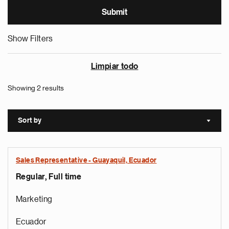
Show Filters
Limpiar todo
Showing 2 results
Sort by
Sort a
Sales Representative - Guayaquil, Ecuador
Regular, Full time
Marketing
Ecuador