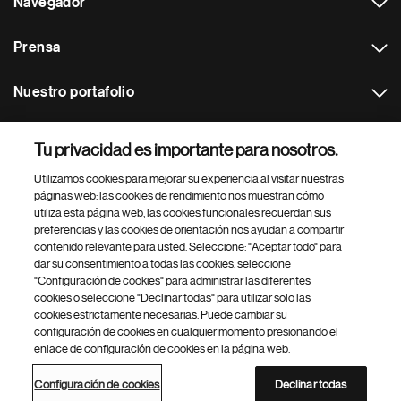
Navegador
Prensa
Nuestro portafolio
Otras webs
Tu privacidad es importante para nosotros.
Utilizamos cookies para mejorar su experiencia al visitar nuestras
Footer Site Search
páginas web: las cookies de rendimiento nos muestran cómo
utiliza esta página web, las cookies funcionales recuerdan sus
preferencias y las cookies de orientación nos ayudan a compartir
contenido relevante para usted. Seleccione: "Aceptar todo" para
dar su consentimiento a todas las cookies, seleccione
"Configuración de cookies" para administrar las diferentes
cookies o seleccione "Declinar todas" para utilizar solo las
cookies estrictamente necesarias. Puede cambiar su
Parte
© 2026 Novartis AG
configuración de cookies en cualquier momento presionando el
inferior
enlace de configuración de cookies en la página web.
Política de privacidad
Términos de uso
Accesibilidad
del
Configuración de cookies
Mapa del sitio
pie
Configuración de cookies
Declinar todas
de