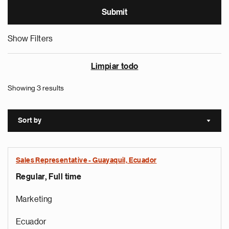
Show Filters
Limpiar todo
Showing 3 results
Sort by
Sort a
Sales Representative - Guayaquil, Ecuador
Regular, Full time
Marketing
Ecuador