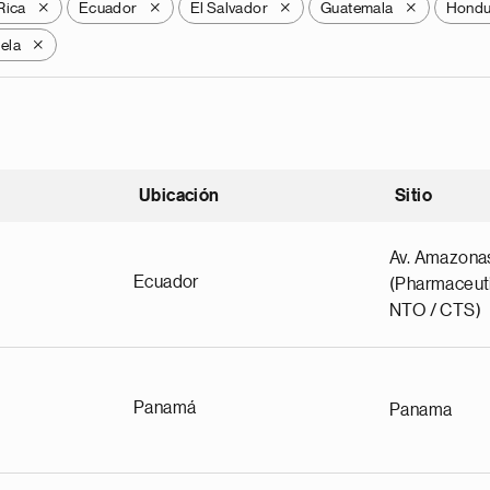
Rica
Ecuador
El Salvador
Guatemala
Hondu
X
X
X
X
ela
X
Ubicación
Sitio
scendente
Av. Amazona
Ecuador
(Pharmaceuti
NTO / CTS)
Panamá
Panama