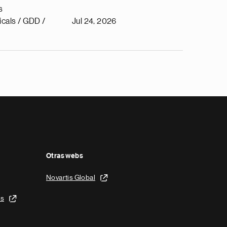
s
cals / GDD /
Jul 24, 2026
Otras webs
Novartis Global
is