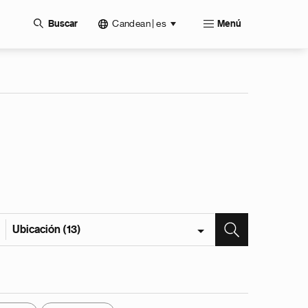
Candean | es
Buscar
Menú
Ubicación (13)