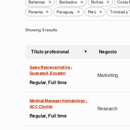
Bahamas
Barbados
Bolivia
Costa 
X
X
X
Panamá
Paraguay
Perú
Trinidad y
X
X
X
Showing 3 results
Título profesional
Negocio
Ordenar a
Sales Representative -
Guayaquil, Ecuador
Marketing
Regular, Full time
Medical Manager Hematology -
ACC Cluster
Research
Regular, Full time