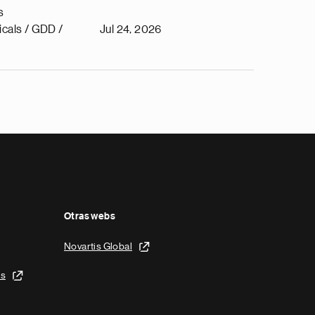
s
cals / GDD /
Jul 24, 2026
Otras webs
Novartis Global
is