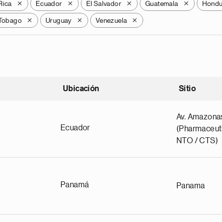
Rica
Ecuador
El Salvador
Guatemala
Hondu
X
X
X
X
 Tobago
Uruguay
Venezuela
X
X
X
Ubicación
Sitio
scendente
Av. Amazona
Ecuador
(Pharmaceuti
NTO / CTS)
Panamá
Panama