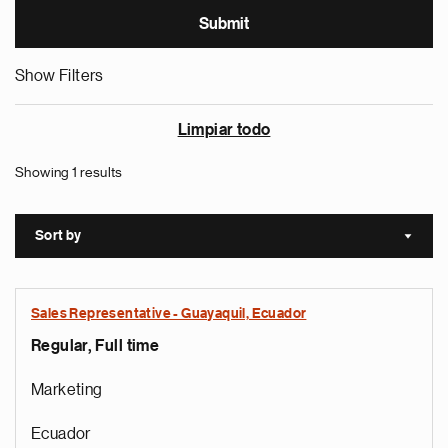
Show Filters
Limpiar todo
Showing 1 results
Sort by
Sort a
Sales Representative - Guayaquil, Ecuador
Regular, Full time
Marketing
Ecuador