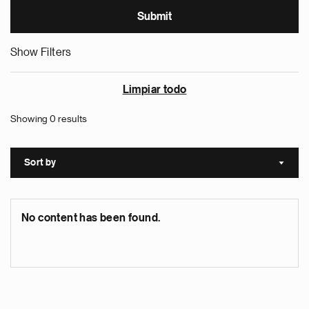
Show Filters
Limpiar todo
Showing 0 results
Sort by
Sort a
No content has been found.