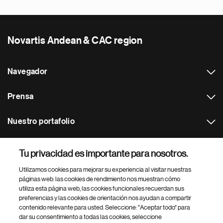
Novartis Andean & CAC region
Navegador
Prensa
Nuestro portafolio
Otras webs
Tu privacidad es importante para nosotros.
Utilizamos cookies para mejorar su experiencia al visitar nuestras
Footer Site Search
páginas web: las cookies de rendimiento nos muestran cómo
utiliza esta página web, las cookies funcionales recuerdan sus
preferencias y las cookies de orientación nos ayudan a compartir
contenido relevante para usted. Seleccione: "Aceptar todo" para
dar su consentimiento a todas las cookies, seleccione