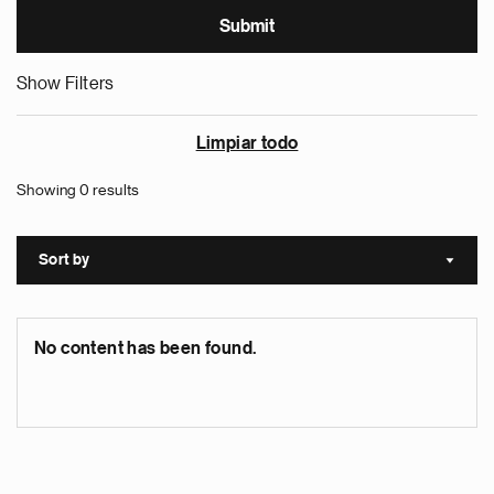
Show Filters
Limpiar todo
Showing 0 results
Sort by
Sort a
No content has been found.