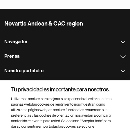
Novartis Andean & CAC region
Navegador
Prensa
Nuestro portafolio
Otras webs
Tu privacidad es importante para nosotros.
Utilizamos cookies para mejorar su experiencia al visitar nuestras
Footer Site Search
páginas web: las cookies de rendimiento nos muestran cómo
utiliza esta página web, las cookies funcionales recuerdan sus
preferencias y las cookies de orientación nos ayudan a compartir
contenido relevante para usted. Seleccione: "Aceptar todo" para
dar su consentimiento a todas las cookies, seleccione