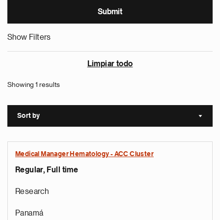
Show Filters
Limpiar todo
Showing 1 results
Sort by
Sort a
Medical Manager Hematology - ACC Cluster
Regular, Full time
Research
Panamá