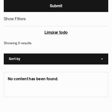
Show Filters
Limpiar todo
Showing 0 results
Sort by
Sort a
No content has been found.