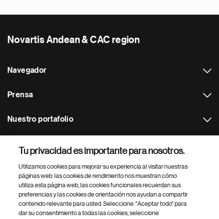
Novartis Andean & CAC region
Navegador
Prensa
Nuestro portafolio
Otras webs
Tu privacidad es importante para nosotros.
Utilizamos cookies para mejorar su experiencia al visitar nuestras
Footer Site Search
páginas web: las cookies de rendimiento nos muestran cómo
utiliza esta página web, las cookies funcionales recuerdan sus
preferencias y las cookies de orientación nos ayudan a compartir
contenido relevante para usted. Seleccione: "Aceptar todo" para
dar su consentimiento a todas las cookies, seleccione