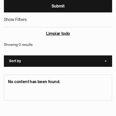
Show Filters
Limpiar todo
Showing 0 results
Sort by
Sort a
No content has been found.