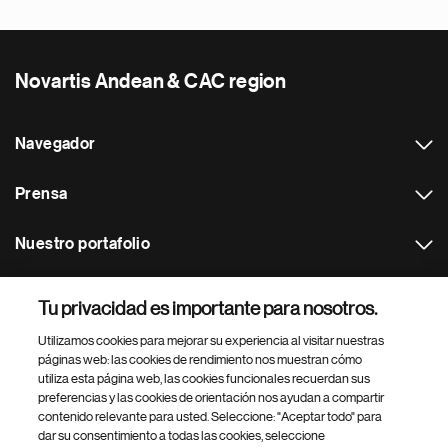
Novartis Andean & CAC region
Navegador
Prensa
Nuestro portafolio
Otras webs
Tu privacidad es importante para nosotros.
Utilizamos cookies para mejorar su experiencia al visitar nuestras
Footer Site Search
páginas web: las cookies de rendimiento nos muestran cómo
utiliza esta página web, las cookies funcionales recuerdan sus
preferencias y las cookies de orientación nos ayudan a compartir
contenido relevante para usted. Seleccione: "Aceptar todo" para
dar su consentimiento a todas las cookies, seleccione