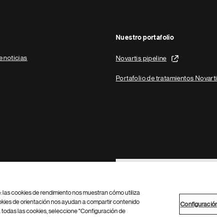
Nuestro portafolio
e noticias
Novartis pipeline
Portafolio de tratamientos Novart
Footer Site Search
b: las cookies de rendimiento nos muestran cómo utiliza
okies de orientación nos ayudan a compartir contenido
Configuració
 todas las cookies, seleccione "Configuración de