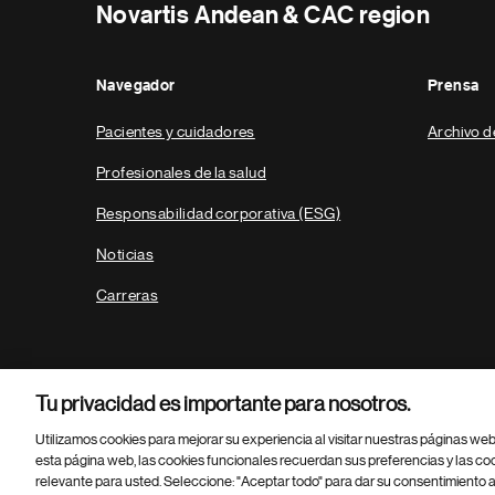
Novartis Andean & CAC region
Navegador
Prensa
Pacientes y cuidadores
Archivo d
Profesionales de la salud
Responsabilidad corporativa (ESG)
Noticias
Carreras
Tu privacidad es importante para nosotros.
Utilizamos cookies para mejorar su experiencia al visitar nuestras páginas we
esta página web, las cookies funcionales recuerdan sus preferencias y las co
relevante para usted. Seleccione: "Aceptar todo" para dar su consentimiento a
Parte
© 2026 Novartis AG