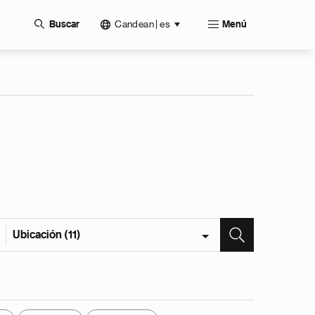
Candean | es
Buscar
Menú
Ubicación (11)