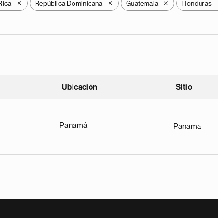
Rica
República Dominicana
Guatemala
Honduras
X
X
X
Ubicación
Sitio
scendente
Panamá
Panama