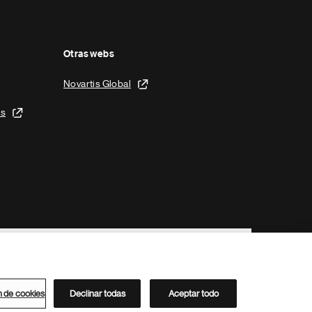
Otras webs
Novartis Global
is
n de cookies
Declinar todas
Aceptar todo
Directorio de Novartis