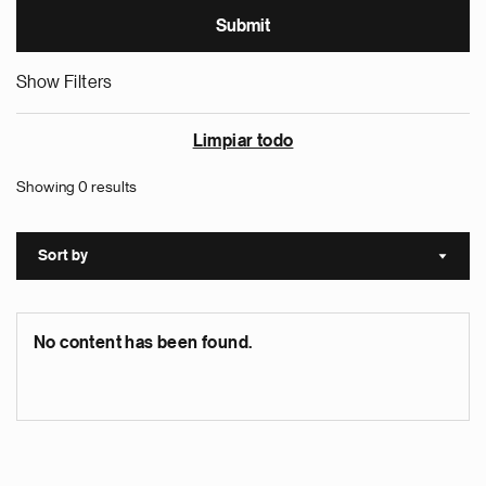
Show Filters
Limpiar todo
Showing 0 results
Sort by
Sort a
No content has been found.