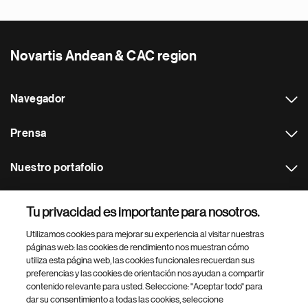
Novartis Andean & CAC region
Navegador
Prensa
Nuestro portafolio
Otras webs
Tu privacidad es importante para nosotros.
Utilizamos cookies para mejorar su experiencia al visitar nuestras
Footer Site Search
páginas web: las cookies de rendimiento nos muestran cómo
utiliza esta página web, las cookies funcionales recuerdan sus
preferencias y las cookies de orientación nos ayudan a compartir
contenido relevante para usted. Seleccione: "Aceptar todo" para
dar su consentimiento a todas las cookies, seleccione