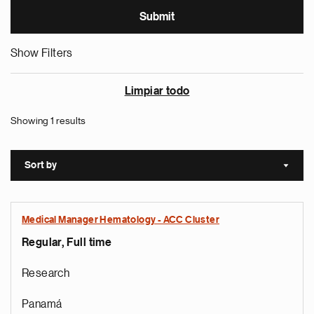
Show Filters
Limpiar todo
Showing 1 results
Sort by
Sort a
Medical Manager Hematology - ACC Cluster
Regular, Full time
Research
Panamá