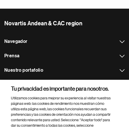
Novartis Andean & CAC region
Navegador
Prensa
Nuestro portafolio
Otras webs
Tu privacidad es importante para nosotros.
Utilizamos cookies para mejorar su experiencia al visitar nuestras
Footer Site Search
páginas web: las cookies de rendimiento nos muestran cómo
utiliza esta página web, las cookies funcionales recuerdan sus
preferencias y las cookies de orientación nos ayudan a compartir
contenido relevante para usted. Seleccione: "Aceptar todo" para
dar su consentimiento a todas las cookies, seleccione