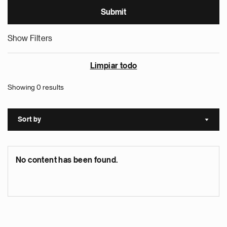
Show Filters
Limpiar todo
Showing 0 results
Sort by
Sort a
No content has been found.