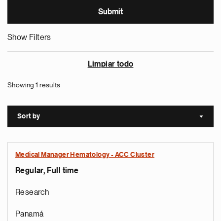
Show Filters
Limpiar todo
Showing 1 results
Sort by
Sort a
Medical Manager Hematology - ACC Cluster
Regular, Full time
Research
Panamá