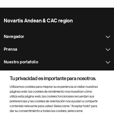
Novartis Andean & CAC region
Navegador
Prensa
Nuestro portafolio
Otras webs
Tu privacidad es importante para nosotros.
Utilizamos cookies para mejorar su experiencia al visitar nuestras
Footer Site Search
páginas web: las cookies de rendimiento nos muestran cómo
utiliza esta página web, las cookies funcionales recuerdan sus
preferencias y las cookies de orientación nos ayudan a compartir
contenido relevante para usted. Seleccione: "Aceptar todo" para
dar su consentimiento a todas las cookies, seleccione