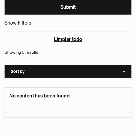
Show Filters
Limpiar todo
Showing 0 results
Sort by
Sort a
No content has been found.