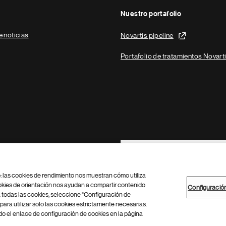
Nuestro portafolio
e noticias
Novartis pipeline
Portafolio de tratamientos Novart
Footer Site Search
b: las cookies de rendimiento nos muestran cómo utiliza
okies de orientación nos ayudan a compartir contenido
Configuració
 todas las cookies, seleccione "Configuración de
para utilizar solo las cookies estrictamente necesarias.
Configuración de cookies
Mapa del sitio
 el enlace de configuración de cookies en la página