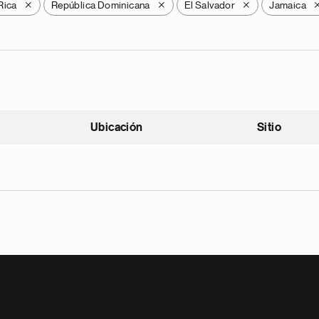
Rica
República Dominicana
El Salvador
Jamaica
X
X
X
Ubicación
Sitio
scendente