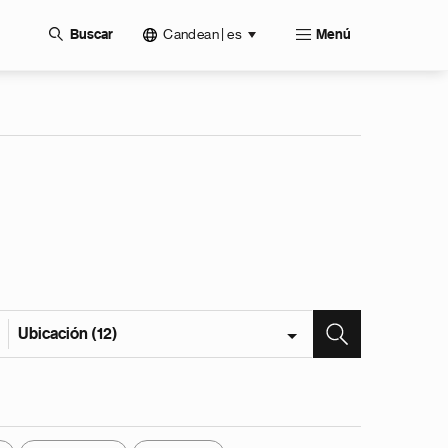
Candean | es
Buscar
Menú
Ubicación (12)