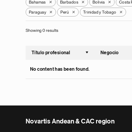
Bahamas
Barbados
Bolivia
Costa 
X
X
X
Paraguay
Perú
Trinidad y Tobago
X
X
X
Showing 0 results
Título profesional
Negocio
Ordenar a
No content has been found.
Novartis Andean & CAC region