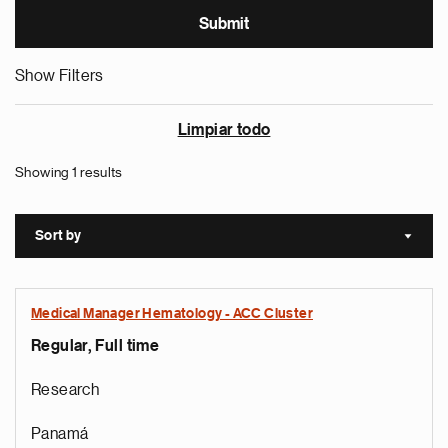
Show Filters
Limpiar todo
Showing 1 results
Sort by
Sort a
Medical Manager Hematology - ACC Cluster
Regular, Full time
Research
Panamá