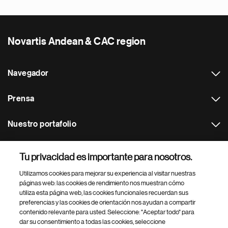
Novartis Andean & CAC region
Navegador
Prensa
Nuestro portafolio
Otras webs
Tu privacidad es importante para nosotros.
Utilizamos cookies para mejorar su experiencia al visitar nuestras
Footer Site Search
páginas web: las cookies de rendimiento nos muestran cómo
utiliza esta página web, las cookies funcionales recuerdan sus
preferencias y las cookies de orientación nos ayudan a compartir
contenido relevante para usted. Seleccione: "Aceptar todo" para
dar su consentimiento a todas las cookies, seleccione