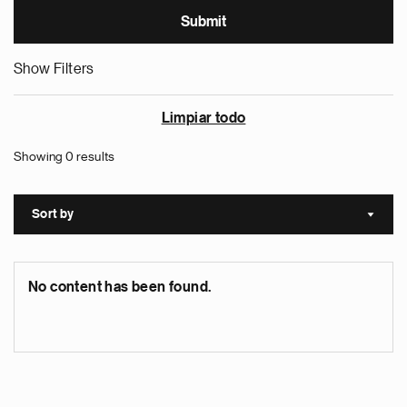
Show Filters
Limpiar todo
Showing 0 results
Sort by
Sort a
No content has been found.