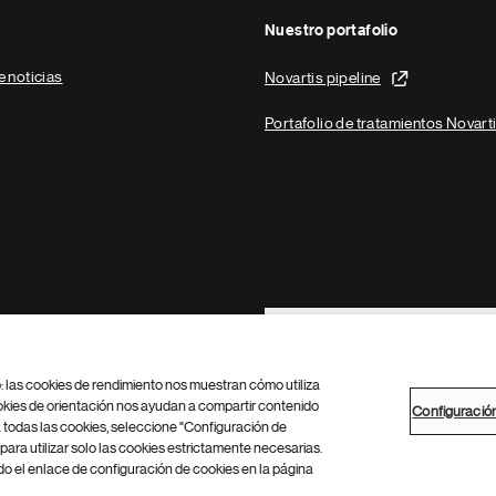
Nuestro portafolio
e noticias
Novartis pipeline
Portafolio de tratamientos Novart
Footer Site Search
b: las cookies de rendimiento nos muestran cómo utiliza
okies de orientación nos ayudan a compartir contenido
Configuració
 todas las cookies, seleccione "Configuración de
para utilizar solo las cookies estrictamente necesarias.
Configuración de cookies
Mapa del sitio
 el enlace de configuración de cookies en la página