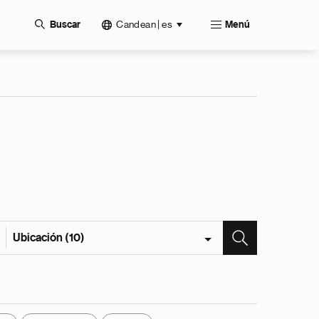
Candean | es
Buscar
Menú
Ubicación (10)