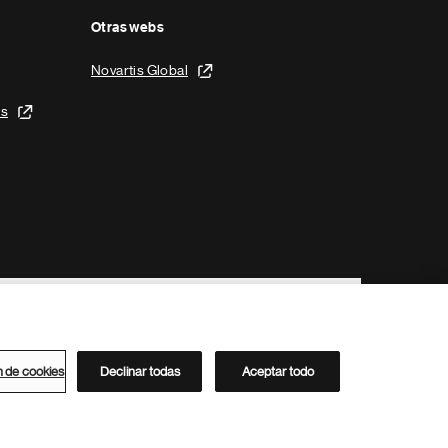
Otras webs
Novartis Global
is
n de cookies
Declinar todas
Aceptar todo
Directorio de Novartis
Este sitio está dirigido al público del clúster ACC