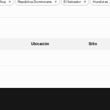
Rica
República Dominicana
El Salvador
Honduras
X
X
X
Ubicación
Sitio
scendente