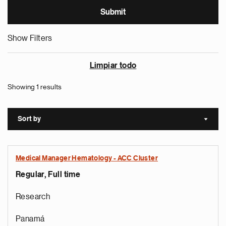
Show Filters
Limpiar todo
Showing 1 results
Sort by
Sort a
Medical Manager Hematology - ACC Cluster
Regular, Full time
Research
Panamá