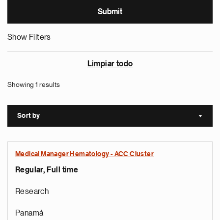
Show Filters
Limpiar todo
Showing 1 results
Sort by
Sort a
Medical Manager Hematology - ACC Cluster
Regular, Full time
Research
Panamá