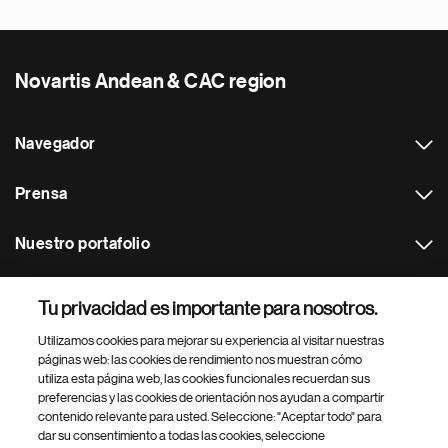
Novartis Andean & CAC region
Navegador
Prensa
Nuestro portafolio
Otras webs
Tu privacidad es importante para nosotros.
Utilizamos cookies para mejorar su experiencia al visitar nuestras
Footer Site Search
páginas web: las cookies de rendimiento nos muestran cómo
utiliza esta página web, las cookies funcionales recuerdan sus
preferencias y las cookies de orientación nos ayudan a compartir
contenido relevante para usted. Seleccione: "Aceptar todo" para
dar su consentimiento a todas las cookies, seleccione