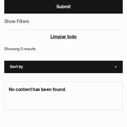
Show Filters
Limpiar todo
Showing 0 results
Sort by
Sort a
No content has been found.