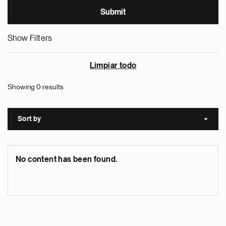
Show Filters
Limpiar todo
Showing 0 results
Sort by
Sort a
No content has been found.