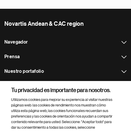
Novartis Andean & CAC region
Navegador
Prensa
Nuestro portafolio
Otras webs
Tu privacidad es importante para nosotros.
Utilizamos cookies para mejorar su experiencia al visitar nuestras
Footer Site Search
páginas web: las cookies de rendimiento nos muestran cómo
utiliza esta página web, las cookies funcionales recuerdan sus
preferencias y las cookies de orientación nos ayudan a compartir
contenido relevante para usted. Seleccione: "Aceptar todo" para
dar su consentimiento a todas las cookies, seleccione