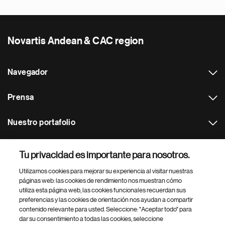
Novartis Andean & CAC region
Navegador
Prensa
Nuestro portafolio
Otras webs
Tu privacidad es importante para nosotros.
Utilizamos cookies para mejorar su experiencia al visitar nuestras
Footer Site Search
páginas web: las cookies de rendimiento nos muestran cómo
utiliza esta página web, las cookies funcionales recuerdan sus
preferencias y las cookies de orientación nos ayudan a compartir
contenido relevante para usted. Seleccione: "Aceptar todo" para
dar su consentimiento a todas las cookies, seleccione