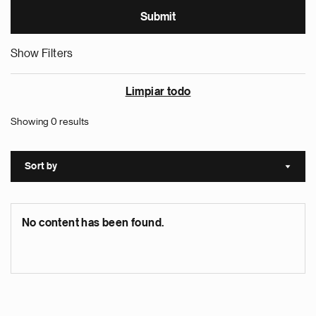
Show Filters
Limpiar todo
Showing 0 results
Sort by
Sort a
No content has been found.