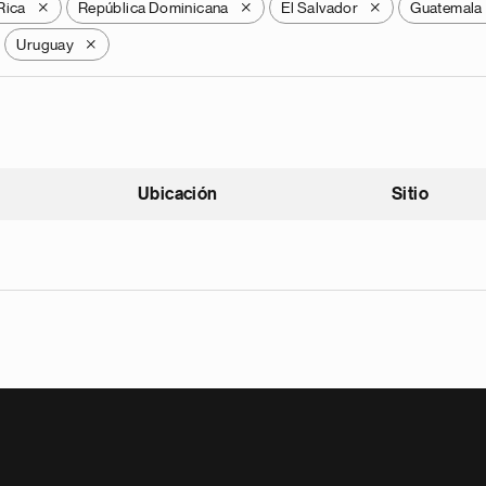
Rica
República Dominicana
El Salvador
Guatemala
X
X
X
Uruguay
X
Ubicación
Sitio
scendente