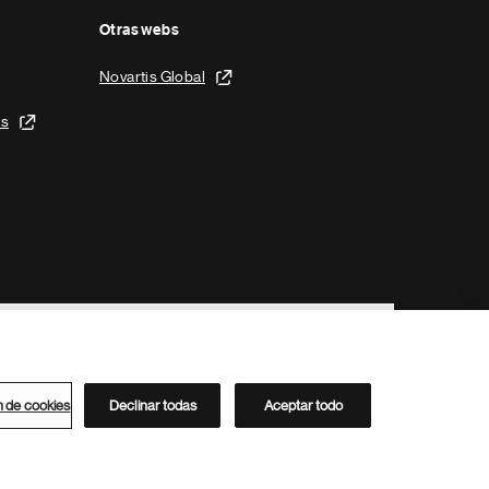
Otras webs
Novartis Global
is
n de cookies
Declinar todas
Aceptar todo
Directorio de Novartis
Este sitio está dirigido al público del clúster ACC