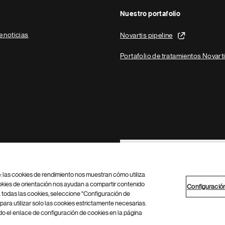
Nuestro portafolio
e noticias
Novartis pipeline
Portafolio de tratamientos Novart
Footer Site Search
b: las cookies de rendimiento nos muestran cómo utiliza
okies de orientación nos ayudan a compartir contenido
Configuració
 todas las cookies, seleccione "Configuración de
para utilizar solo las cookies estrictamente necesarias.
Configuración de cookies
Mapa del sitio
 el enlace de configuración de cookies en la página