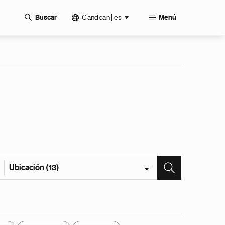
Candean | es
Buscar
Menú
Ubicación (13)