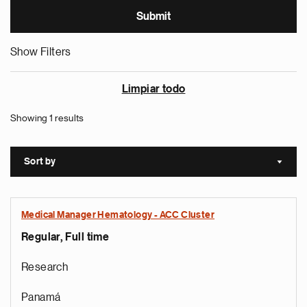
Show Filters
Limpiar todo
Showing 1 results
Sort by
Sort a
Medical Manager Hematology - ACC Cluster
Regular, Full time
Research
Panamá