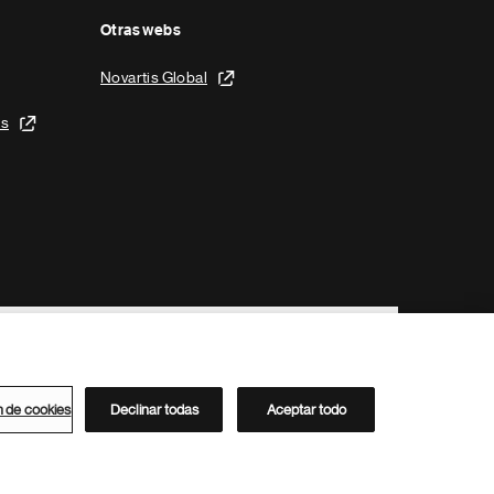
Otras webs
Novartis Global
is
n de cookies
Declinar todas
Aceptar todo
Directorio de Novartis
Este sitio está dirigido al público del clúster ACC