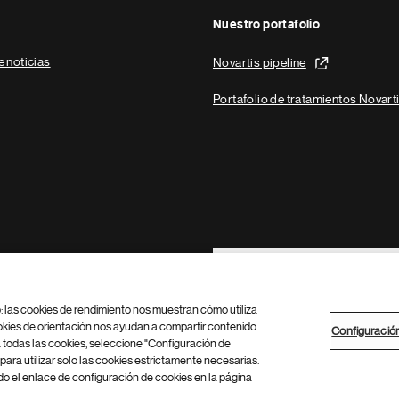
Nuestro portafolio
e noticias
Novartis pipeline
Portafolio de tratamientos Novart
Footer Site Search
b: las cookies de rendimiento nos muestran cómo utiliza
okies de orientación nos ayudan a compartir contenido
Configuració
 todas las cookies, seleccione "Configuración de
para utilizar solo las cookies estrictamente necesarias.
Configuración de cookies
Mapa del sitio
 el enlace de configuración de cookies en la página