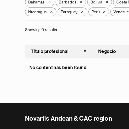
Bahamas
Barbados
Bolivia
Costa 
X
X
X
Nicaragua
Paraguay
Perú
Venezue
X
X
X
Showing 0 results
Título profesional
Negocio
Ordenar a
No content has been found.
Novartis Andean & CAC region