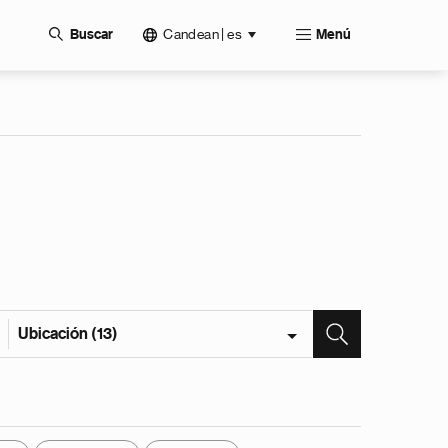
Candean | es
Buscar
Menú
Ubicación (13)