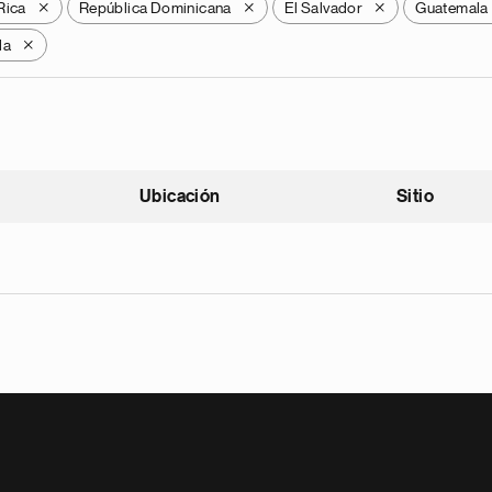
Rica
República Dominicana
El Salvador
Guatemala
X
X
X
la
X
Ubicación
Sitio
scendente