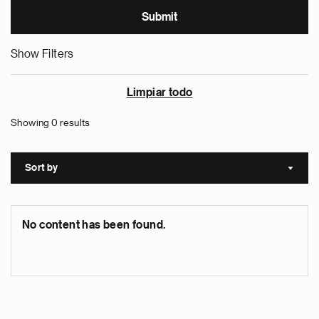
Show Filters
Limpiar todo
Showing 0 results
Sort by
Sort a
No content has been found.