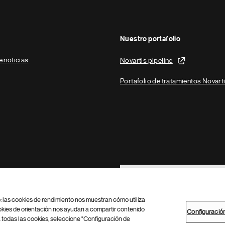
Nuestro portafolio
e noticias
Novartis pipeline
Portafolio de tratamientos Novart
Footer Site Search
b: las cookies de rendimiento nos muestran cómo utiliza
okies de orientación nos ayudan a compartir contenido
Configuració
 todas las cookies, seleccione "Configuración de