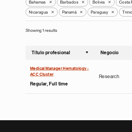
Bahamas
Barbados
Bolivia
Costa 
X
X
X
Nicaragua
Panamá
Paraguay
Trin
X
X
X
Showing 1 results
Título profesional
Negocio
Ordenar a
Medical Manager Hematology -
ACC Cluster
Research
Regular, Full time