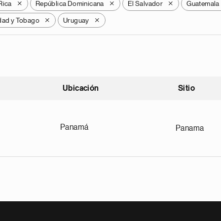
Rica
República Dominicana
El Salvador
Guatemala
X
X
X
idad y Tobago
Uruguay
X
X
Ubicación
Sitio
scendente
Panamá
Panama