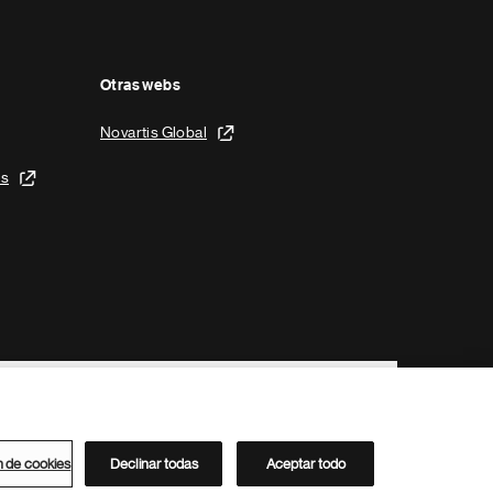
Otras webs
Novartis Global
is
n de cookies
Declinar todas
Aceptar todo
Directorio de Novartis