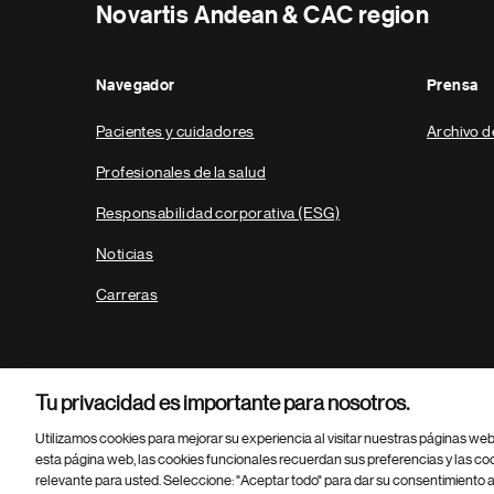
Novartis Andean & CAC region
Navegador
Prensa
Pacientes y cuidadores
Archivo d
Profesionales de la salud
Responsabilidad corporativa (ESG)
Noticias
Carreras
Tu privacidad es importante para nosotros.
Utilizamos cookies para mejorar su experiencia al visitar nuestras páginas we
esta página web, las cookies funcionales recuerdan sus preferencias y las co
relevante para usted. Seleccione: "Aceptar todo" para dar su consentimiento a
Parte
© 2026 Novartis AG