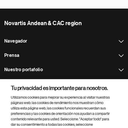
Novartis Andean & CAC region
Navegador
Prensa
Nuestro portafolio
Otras webs
Tu privacidad es importante para nosotros.
Utilizamos cookies para mejorar su experiencia al visitar nuestras
Footer Site Search
páginas web: las cookies de rendimiento nos muestran cómo
utiliza esta página web, las cookies funcionales recuerdan sus
preferencias y las cookies de orientación nos ayudan a compartir
contenido relevante para usted. Seleccione: "Aceptar todo" para
dar su consentimiento a todas las cookies, seleccione