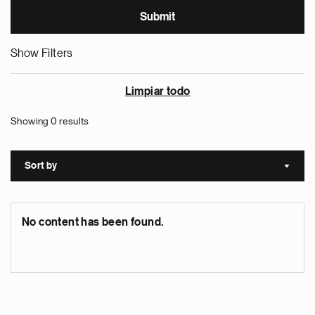
Show Filters
Limpiar todo
Showing 0 results
Sort by
Sort a
No content has been found.