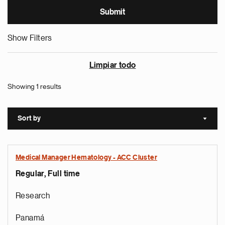
Show Filters
Limpiar todo
Showing 1 results
Sort by
Sort a
Medical Manager Hematology - ACC Cluster
Regular, Full time
Research
Panamá