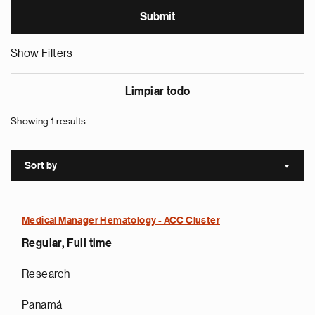
Show Filters
Limpiar todo
Showing 1 results
Sort by
Sort a
Medical Manager Hematology - ACC Cluster
Regular, Full time
Research
Panamá