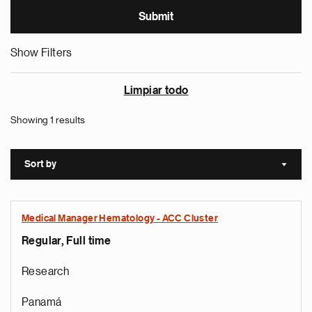
Show Filters
Limpiar todo
Showing 1 results
Sort by
Sort a
Medical Manager Hematology - ACC Cluster
Regular, Full time
Research
Panamá