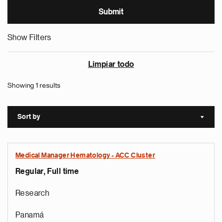
Show Filters
Limpiar todo
Showing 1 results
Sort by
Sort a
Medical Manager Hematology - ACC Cluster
Regular, Full time
Research
Panamá